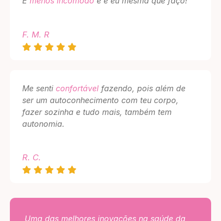
É
menos incômodo
e é eu mesma que faço!
F. M. R
Me senti
confortável
fazendo, pois além de
ser um autoconhecimento com teu corpo,
fazer sozinha e tudo mais, também tem
autonomia.
R. C.
Uma das melhores inovações na saúde da