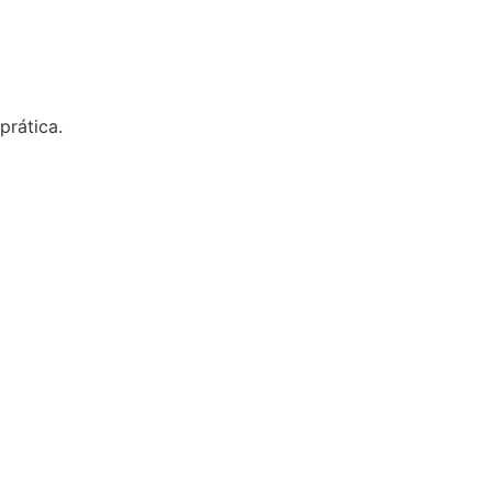
to explicando o
prática.