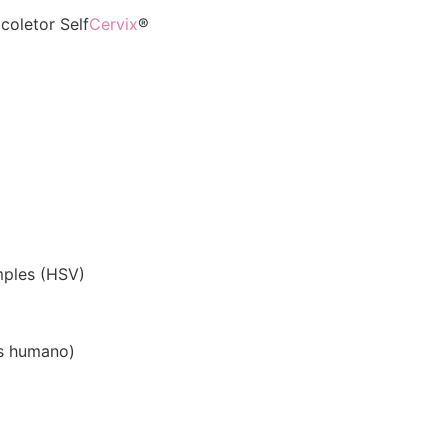
coletor Self
Cervix
®
mples (HSV)
s humano)