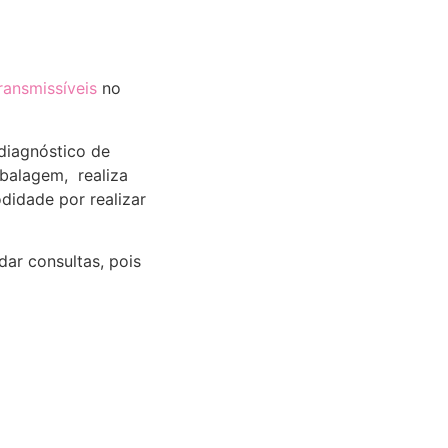
ransmissíveis
no
 diagnóstico de
mbalagem, realiza
didade por realizar
dar consultas, pois