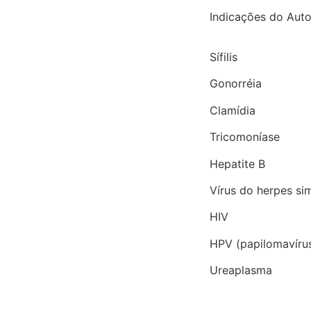
Indicações do Auto
Sífilis
Gonorréia
Clamídia
Tricomoníase
Hepatite B
Vírus do herpes si
HIV
HPV (papilomavíru
Ureaplasma