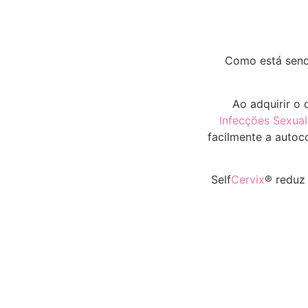
Como está send
Ao adquirir o 
Infecções Sexua
facilmente a autoc
Self
Cervix
® reduz 